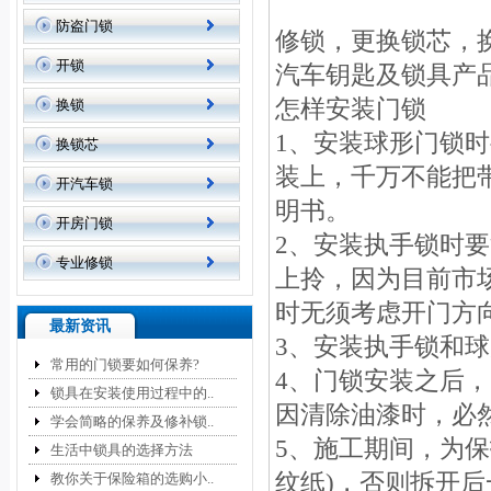
防盗门锁
修锁，更换锁芯，
开锁
汽车钥匙及锁具产
怎样安装门锁
换锁
1、安装球形门锁
换锁芯
装上，千万不能把
开汽车锁
明书。
开房门锁
2、安装执手锁时
专业修锁
上拎，因为目前市
时无须考虑开门方
最新资讯
3、安装执手锁和
常用的门锁要如何保养?
4、门锁安装之后
锁具在安装使用过程中的..
因清除油漆时，必
学会简略的保养及修补锁..
5、施工期间，为
生活中锁具的选择方法
纹纸)，否则拆开
教你关于保险箱的选购小..