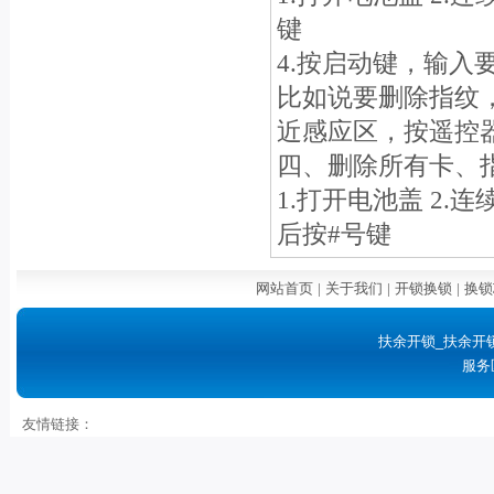
键
4.按启动键，输入
比如说要删除指纹
近感应区，按遥控
四、删除所有卡、
1.打开电池盖 2.
后按#号键
网站首页
|
关于我们
|
开锁换锁
|
换锁
扶余开锁_扶余开
服务
友情链接：