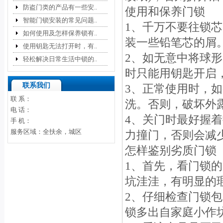
防盗门类的产品有一些安..
使用和保养门锁
智能门锁安装的常见问题..
1、千万不要往锁
如何使用及怎样保养锁有..
装一些铅笔芯的屑
使用钥匙无法打开时，有..
2、如无意中将球形
轻松解决日常生活中锁的..
时只能用钥匙开启，
联系我们
3、正常使用时，
联 系：
洗。否则，破坏外
电 话：
4、关门时最好握
手 机：
服务区域：全扶余，城区
力撞门，否则会减
怎样鉴别劣质门锁
1、首先，看门锁
坑洼洼，有明显的
2、仔细检查门锁
锁多出自家庭小作