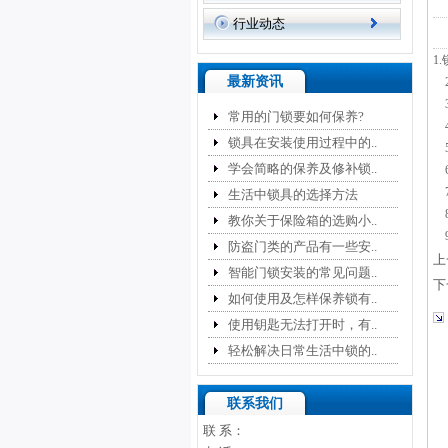
行业动态
1
最新资讯
2
3
常用的门锁要如何保养?
4
锁具在安装使用过程中的..
5
学会简略的保养及修补锁..
6
7
生活中锁具的选择方法
8
教你关于保险箱的选购小..
9
防盗门类的产品有一些安..
上
智能门锁安装的常见问题..
下
如何使用及怎样保养锁有..
使用钥匙无法打开时，有..
轻松解决日常生活中锁的..
联系我们
联 系：