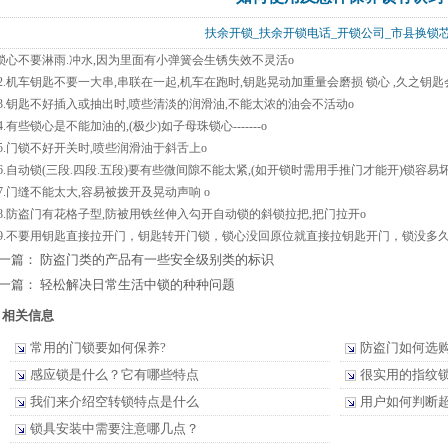
扶余开锁_扶余开锁电话_开锁公司_市县换
.锁心不要淋雨.冲水,因为里面有小弹簧会生锈失效不灵活o
.机车钥匙不要一大串,串联在一起,机车在跑时,钥匙晃动加重量会磨损 锁心 ,久之钥匙
.钥匙不好插入或抽出时,喷些清淡的润滑油,不能太浓的油会不活动o
.有些锁心是不能加油的,(极少)如子母珠锁心-------o
.门锁不好开关时,喷些润滑油于斜舌上o
.自动锁(三段.四段.五段)要有些微间隙不能太紧,(如开锁时需用手推门才能开)锁容易坏
.门缝不能太大,容易被拨开及晃动声响 o
.防盗门有花格子型,防被用铁丝伸入勾开自动锁的斜锁拉把,把门拉开o
.不要用钥匙直接拉开门，钥匙转开门锁，锁心没回原位就直接拉钥匙开门，锁没多久
一篇：
防盗门类的产品有一些安全级别类的标识
一篇：
轻松解决日常生活中锁的种种问题
相关信息
常用的门锁要如何保养?
防盗门如何选
感应锁是什么？它有哪些特点
很实用的指纹
我们来介绍空转锁特点是什么
用户如何判断
锁具安装中需要注意哪几点？