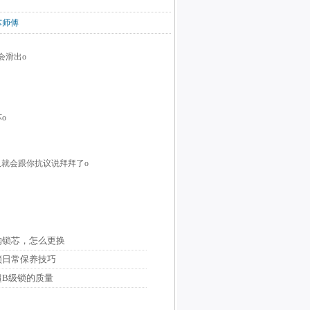
锁芯师傅
会滑出o
o
就会跟你抗议说拜拜了o
购锁芯，怎么更换
锁日常保养技巧
超B级锁的质量