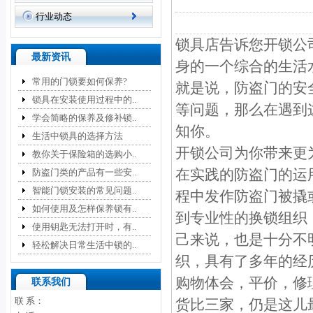
行业动态
锁具店告诉您开锁公
最新资讯
身的一个综合的生活
常用的门锁要如何保养?
就是说，防盗门的安
锁具在安装使用过程中的..
等问题，那么在遇到
学会简略的保养及修补锁..
知你。
生活中锁具的选择方法
开锁公司为你带来更
教你关于保险箱的选购小..
在实践的防盗门的运
防盗门类的产品有一些安..
智能门锁安装的常见问题..
程中发作防盗门被撬
如何使用及怎样保养锁有..
到专业性的换锁组织
使用钥匙无法打开时，有..
己来说，也是十分不
轻松解决日常生活中锁的..
织，具有了多年的经
购物体会，平价，修
联系我们
联 系：
货比三家，仍是这儿