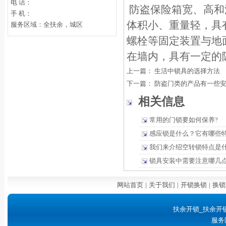
电 话：
防盗保险箱宽、高和深
手 机：
体积小、重量轻，具
服务区域：全扶余，城区
螺栓等固定装置与地
在墙内，具有一定的
上一篇：
生活中锁具的选择方法
下一篇：
防盗门类的产品有一些
相关信息
常用的门锁要如何保养?
感应锁是什么？它有哪些
我们来介绍空转锁特点是
锁具安装中需要注意哪几
网站首页
|
关于我们
|
开锁换锁
|
换锁
扶余开锁_扶余开
服务