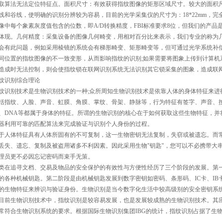
取算法无法定位特征点。面积尺寸：有效获得指纹图像的矩形区域尺寸。较大的面积
线和谷线，使明确的识别分辨较为容易，目前的光学采集仪的尺寸为：18*22mm，完全可以保证
像中每个象素灰度值包含的位数，即A/D转换精度，FBI标准要求8位，但我们的产品
体现。几何精度：采集设备的图像几何畸变，用相对百分比来表示，我们专业的称为
会有此问题，例如采用棱镜的系统会有梯形畸变、矩形畸变等，但可通过光学系统补
同位置的指纹图像的不一致变形，从而影响指纹的识别;如果需要将图象上传到计算机
造成时无法控制，则会使指纹锁在联网识别系统无法识别其它锁采集的图象，造成联
纹识别综合理论
纹识别技术是生物识别技术的一种;众所周知生物识别技术是依靠人体的身体特征来进
括指纹、人脸、声音、虹膜、角膜、掌纹、骨架、静脉等，行为特征有签字、声音、按
、DNA等都属于身体的特征。所谓的生物识别的核心在于如何获取这些生物特征，并
器利用可靠的匹配算法来完成验证与识别个人身份的过程。
于人体特征具有人体所固有的不可复制，这一生物密钥无法复制，失窃或被遗忘。而常
丢失、遗忘、复制及被盗用诸多不利因素。因此采用生物"钥匙"，您可以不必携带大
理员更不必因忘记密码而束手无策。
类在追寻文档、交易及物品的安全保护的有效性与方便性经历了三个阶段的发展。第
的各种机械钥匙。第二阶段是由机械钥匙发展到数字密钥如密码、条形码、IC卡、I
的生物特征来辨识与验证身份。生物识别是当今数字化生活中较高级别的安全密钥系
目前生物识别技术中，指纹识别是较容易发展，也是发展较成熟的生物识别技术。其
常符合生物识别系统的要求。根据国际生物识别集团IBG的统计，指纹识别占据了生物