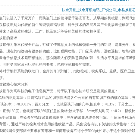
扶余开锁_扶余开锁电话_开锁公司_市县换
盗门以进入了千家万户，而防盗门上的锁却是千姿态百态。从早期的机械锁，到现代
以指纹识别为代表的新生智能锁即指纹锁，科学技术的发展及其产业化渗透也触发了
带来了高品质的生活、工作、以及娱乐等等的美妙的体验和享受。
纹锁的需求
纹锁作为第三代安全产品，打破了传统意义上的机械锁单一开门的功能，是集光学、
品。现在的指纹锁有很多的功能，比如联网功能，开门记录功能、远程遥控、智能报警
业电子信息技术紧密相连的。那么随着人们安防意识的加强、生活水平及需求的不断
，同时受国家政府职能机构的要求，也有很多相关的需求。
外对于银行系统的联动门，金库的3门联动门，指纹枪柜，税务系统、监狱、医疗卫
求。
纹锁核心技术分析
纹锁作为高科技的电子信息类产品，对于以下核心技术研究是发展的重点：
.指纹的识别算法：目前指纹产品的识别算法是各个公司的自有知识产权的核心算法，
(误识率)：<0.0001%：百万分之一，也就是误开锁的几率;拒真率：<0.3%：千分
：正负180度，也就是可以360度任意的旋转;较大平移：5mm;识别时间：<0.2s，指
.光学采集仪：在众多的指纹采集传感器中，光学的采集系统是较可靠、可适应各种场
背景)，通过严格的检测后才应用的指纹锁产品。采集设备有以下关键的技术指标：分辨率
BI和我国公安部标准要求在警用和一些商用设备不得小于500dpi;如果小于这个值则