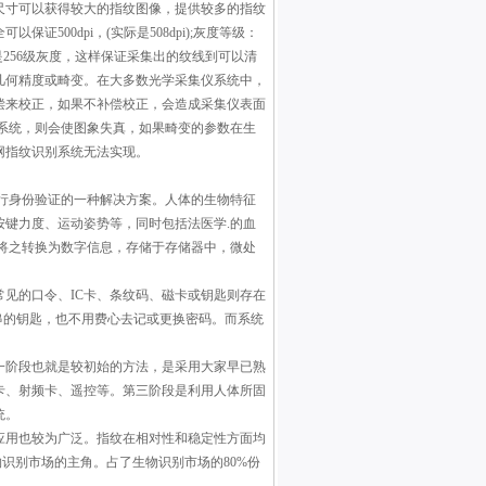
尺寸可以获得较大的指纹图像，提供较多的指纹
500dpi，(实际是508dpi);灰度等级：
是256级灰度，这样保证采集出的纹线到可以清
几何精度或畸变。在大多数光学采集仪系统中，
偿来校正，如果不补偿校正，会造成采集仪表面
系统，则会使图象失真，如果畸变的参数在生
网指纹识别系统无法实现。
行身份验证的一种解决方案。人体的生物特征
键力度、运动姿势等，同时包括法医学.的血
将之转换为数字信息，存储于存储器中，微处
见的口令、IC卡、条纹码、磁卡或钥匙则存在
串的钥匙，也不用费心去记或更换密码。而系统
一阶段也就是较初始的方法，是采用大家早已熟
B卡、射频卡、遥控等。第三阶段是利用人体所固
统。
应用也较为广泛。指纹在相对性和稳定性方面均
识别市场的主角。占了生物识别市场的80%份