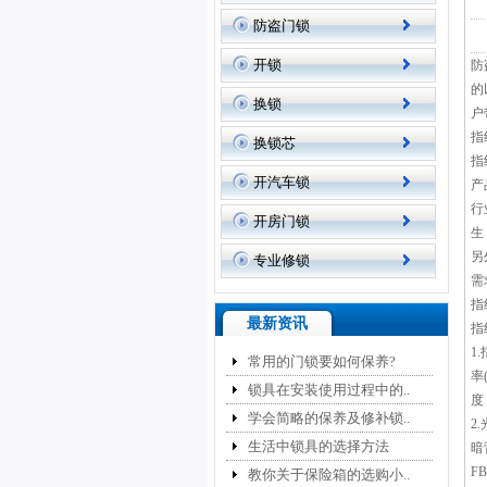
防盗门锁
开锁
防
的
换锁
户
指
换锁芯
指
开汽车锁
产
行
开房门锁
生
另
专业修锁
需
指
最新资讯
指
1
常用的门锁要如何保养?
率
锁具在安装使用过程中的..
度
学会简略的保养及修补锁..
2
生活中锁具的选择方法
暗
F
教你关于保险箱的选购小..