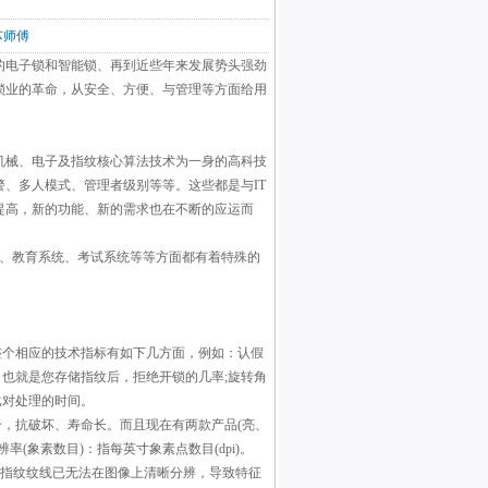
锁芯师傅
的电子锁和智能锁、再到近些年来发展势头强劲
锁业的革命，从安全、方便、与管理等方面给用
机械、电子及指纹核心算法技术为一身的高科技
、多人模式、管理者级别等等。这些都是与IT
提高，新的功能、新的需求也在不断的应运而
生、教育系统、考试系统等等方面都有着特殊的
整个相应的技术指标有如下几方面，例如：认假
之三，也就是您存储指纹后，拒绝开锁的几率;旋转角
纹比对处理的时间。
合，抗破坏、寿命长。而且现在有两款产品(亮、
(象素数目)：指每英寸象素点数目(dpi)。
相邻指纹纹线已无法在图像上清晰分辨，导致特征