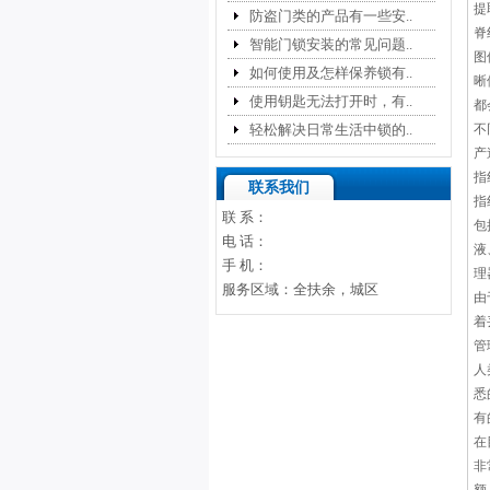
提
防盗门类的产品有一些安..
脊
智能门锁安装的常见问题..
图
如何使用及怎样保养锁有..
晰
使用钥匙无法打开时，有..
都
轻松解决日常生活中锁的..
不
产
指
联系我们
指
联 系：
包
电 话：
液
手 机：
理
服务区域：全扶余，城区
由
着
管
人
悉
有
在
非