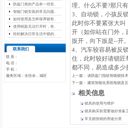
防盗门类的产品有一些安..
理。什么不要?那只
智能门锁安装的常见问题..
3、自动锁，小孩反
如何使用及怎样保养锁有..
此时你不要紧张大叫
使用钥匙无法打开时，有..
开（如你站在门外，
轻松解决日常生活中锁的..
扳开，向下扳是--开
4、汽车较容易被反
联系我们
联 系：
住，此时较好请锁匠
电 话：
都不同，易造成多少
手 机：
服务区域：全扶余，城区
上一篇：
谈防盗门指纹智能锁技
下一篇：
建筑智能化系统电锁及
相关信息
锁具的使用与维护
锁具购买前需要做好准备
常见锁按锁的用途分类