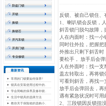
防盗门锁
开锁
反锁、被自己锁住、
1、喇叭锁会反锁，
换锁
斜舌锁闩脱勾故障，
换锁芯
人在内面时：找一小
开汽车锁
同时往外拉，把握把
开房门锁
外推出只剩下斜舌时
专业修锁
要松手， 放手后会
人在外面时：找一支
最新资讯
盖左转取出，再将锁
常用的门锁要如何保养?
可看到斜舌，再找一
锁具在安装使用过程中的..
放手后会弹回去，再
学会简略的保养及修补锁..
遇有紧急状况时可用
生活中锁具的选择方法
2、三段锁因反锁扭
教你关于保险箱的选购小..