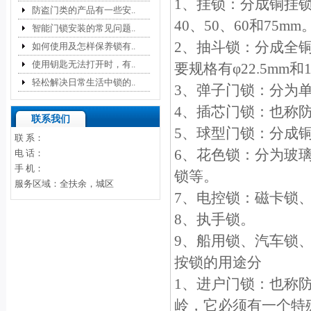
1、挂锁：分成铜挂锁
防盗门类的产品有一些安..
40、50、60和75mm
智能门锁安装的常见问题..
2、抽斗锁：分成全
如何使用及怎样保养锁有..
使用钥匙无法打开时，有..
要规格有φ22.5mm和
轻松解决日常生活中锁的..
3、弹子门锁：分为
4、插芯门锁：也称
联系我们
5、球型门锁：分成
联 系：
6、花色锁：分为玻
电 话：
手 机：
锁等。
服务区域：全扶余，城区
7、电控锁：磁卡锁、
8、执手锁。
9、船用锁、汽车锁、
按锁的用途分
1、进户门锁：也称
岭，它必须有一个特