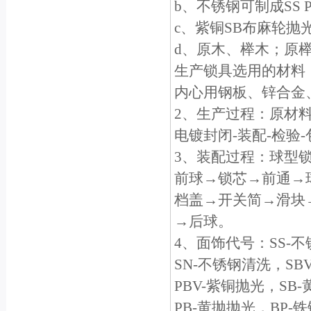
b、不锈钢可制成SS
c、紫铜SB布麻轮抛
d、原木、榉木；原
生产锁具选用的材料
内心用钢板、锌合金
2、生产过程：原材料
电镀封闭-装配-检验
3、装配过程：球型
前球→锁芯→前通→
档盖→开关简→滑块
→后球。
4、面饰代号：SS-
SN-不锈钢清洗，SB
PBV-紫铜抛光，SB
PB-黄抛抛光，BP-