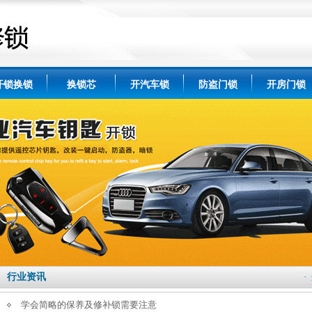
开锁换锁
换锁芯
开汽车锁
防盗门锁
开房门锁
行业资讯
·
学会简略的保养及修补锁需要注意